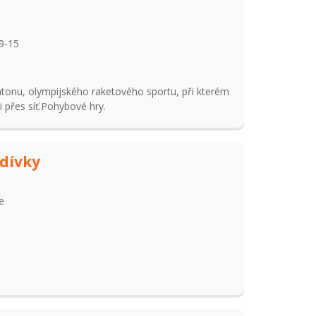
9-15
ntonu, olympijského raketového sportu, při kterém
i přes síť.Pohybové hry.
 dívky
e