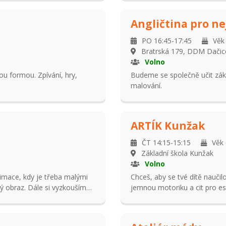
jednoduché fráze
Angličtina pro ne
PO 16:45-17:45
Věk
Bratrská 179, DDM Dačic
Volno
u formou. Zpívání, hry,
Budeme se společně učit zákl
malování.
ARTÍK Kunžak
ČT 14:15-15:15
Věk
Základní škola Kunžak
Volno
nimace, kdy je třeba malými
Chceš, aby se tvé dítě naučilo
ulý obraz. Dále si vyzkoušíme
jemnou motoriku a cit pro estetiku? Přihlas ho do našeho krea
ech.
plného barev, nápadů a zába