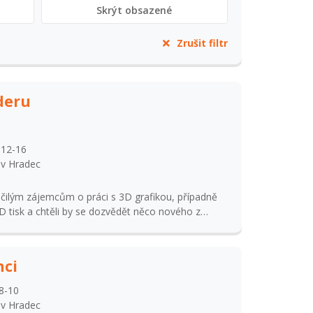
Skrýt obsazené
Zrušit filtr
deru
 12-16
ův Hradec
čilým zájemcům o práci s 3D grafikou, případně
r je open-source a je
ti mohou stáhnout do svého počítače. V
nci
acovávat projekty menšího rozsahu pro získání
ávěr budou účastníci kroužku zpracovávat vlastní
8-10
íru vytvořeného zadání. Výstupem kroužku bude
ův Hradec