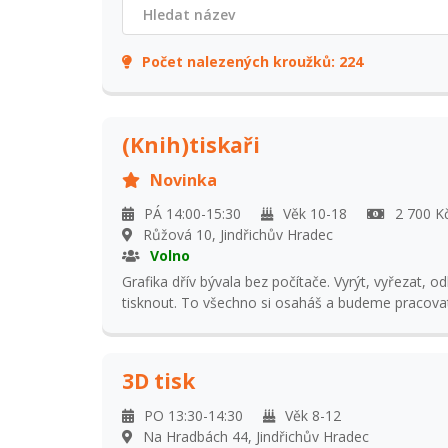
Počet nalezených kroužků:
224
(Knih)tiskaři
Novinka
PÁ 14:00-15:30
Věk 10-18
2 700 Kč
Růžová 10, Jindřichův Hradec
Volno
Grafika dřív bývala bez počítače. Vyrýt, vyřezat, od
tisknout. To všechno si osaháš a budeme pracova
kreslit. K tomu vezmeš do ruky pero, štětec, nůžky
(kali-grafii). Budeme si vyprávět příběhy a na konc
do knihy. Bude společná, nebo chceš mít svou? O
3D tisk
PO 13:30-14:30
Věk 8-12
Na Hradbách 44, Jindřichův Hradec