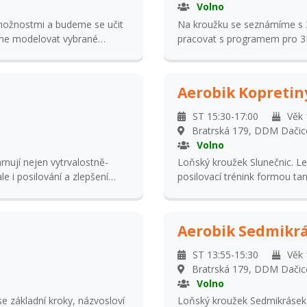
schopnost pracovat v 
Volno
Na kroužku se seznámíme s 3D tiskárnou, jejími možnostmi a budeme se učit
me modelovat vybrané
pracovat s programem pro 
edně vytiskneme na 3D
předměty v provedení 3D a 
tiskárně.
Aerobik Kopretin
ST 15:30-17:00
Věk 
Bratrská 179, DDM Dačic
Volno
nují nejen vytrvalostně-
Loňský kroužek Slunečnic. Le
le i posilování a zlepšení
posilovací trénink formou tane
a soutěžích. pro děti, které
ohebnosti těla pomocí protah
Aerobik Sedmikr
ST 13:55-15:30
Věk 
Bratrská 179, DDM Dačic
Volno
e základní kroky, názvosloví
Loňský kroužek Sedmikrásek I