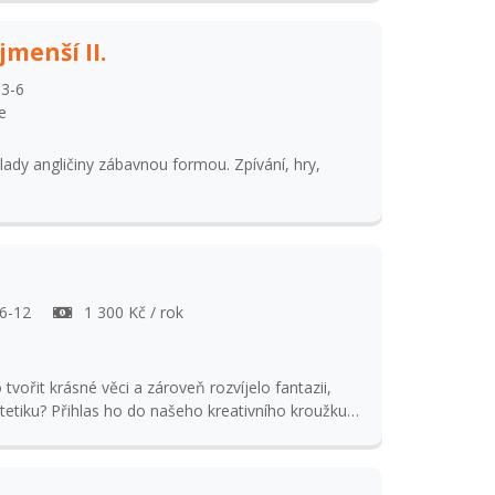
. Vedoucí kroužku: Anna Tržilová
jmenší II.
 3-6
e
ady angličiny zábavnou formou. Zpívání, hry,
 6-12
1 300 Kč / rok
 tvořit krásné věci a zároveň rozvíjelo fantazii,
tivního kroužku
vy!