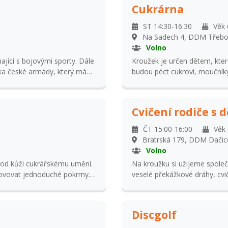
Cukrárna
ST 14:30-16:30
Věk 
Na Sadech 4, DDM Třeb
Volno
ající s bojovými sporty. Dále
Kroužek je určen dětem, které ma
íka české armády, který má
budou péct cukroví, moučník
e veden zábavnou formou, kde
výuky bude i výroba jednodu
ce a fyzické kondici.
prostírání. Kroužek je určen d
Cvičení rodiče s 
ČT 15:00-16:00
Věk 
Bratrská 179, DDM Dačic
Volno
pod kůži cukrářskému umění.
Na kroužku si užijeme společ
ovovat jednoduché pokrmy.
veselé překážkové dráhy, cvič
motoriku, koordinaci a rados
rodičů. (Sourozenci možnost přihlášení d
přihlásit rodiče - 200,- + dítě
Discgolf