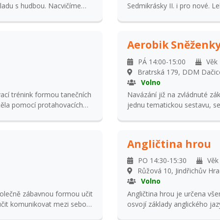
uladu s hudbou. Nacvičíme
Sedmikrásky II. i pro nové. L
prezentovaat na Roztančené
posilovací trénink formou tane
ohebnosti těla pomocí protah
Aerobik Sněženk
PÁ 14:00-15:00
Věk 
Bratrská 179, DDM Dačic
Volno
vací trénink formou tanečních
Navázání již na zvládnuté zá
i těla pomocí protahovacích
jednu tematickou sestavu, s
y děti, které již navštěvovaly
a na Roztančené kostce cukr
Angličtina hrou
PO 14:30-15:30
Věk
Růžová 10, Jindřichův Hr
Volno
polečně zábavnou formou učit
Angličtina hrou je určena v
 učit komunikovat mezi sebou.
osvojí základy anglického jazy
hravých cvičení si nenuceně, b