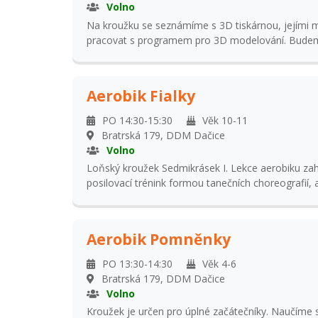
Volno
Na kroužku se seznámíme s 3D tiskárnou, jejími možnostmi a budeme se učit
pracovat s programem pro 3D modelování. Bude
předměty v provedení 3D a povedené návrhy násl
tiskárně.
Aerobik Fialky
PO 14:30-15:30
Věk 10-11
Bratrská 179, DDM Dačice
Volno
Loňský kroužek Sedmikrásek I. Lekce aerobiku zahr
posilovací trénink formou tanečních choreografií, a
ohebnosti těla pomocí protahovacích cviků. Účast n
tuto skupinu navštěvovaly v loňském roce.
Aerobik Pomněnky
PO 13:30-14:30
Věk 4-6
Bratrská 179, DDM Dačice
Volno
Kroužek je určen pro úplné začátečníky. Naučíme s