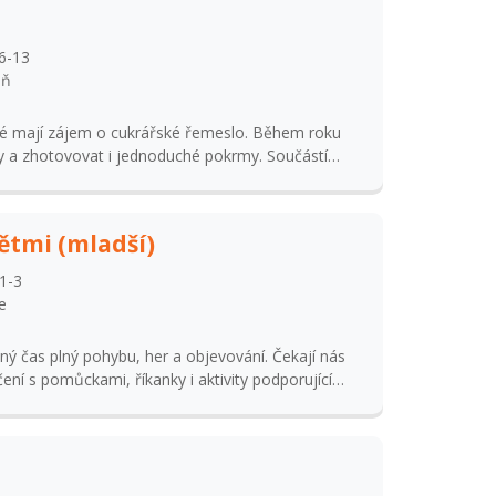
6-13
oň
jí zájem o cukrářské řemeslo. Během roku
y a zhotovovat i jednoduché pokrmy. Součástí
chých keramických výrobků do kuchyně nebo ušití
ětem od první třídy.
dětmi (mladší)
1-3
e
ný čas plný pohybu, her a objevování. Čekají nás
ení s pomůckami, říkanky i aktivity podporující
t z pohybu. Vše hravou formou a za aktivní účasti
ohromady) Pro přihlášení je nutné