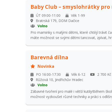
Baby Club – smyslohrátky pro
ÚT 09:00-11:00
Věk 1-99
Bratrská 179, DDM Dačice
Volno
Pro maminky s malými dětmi, které chtějí trávit ča
máte možnost se svými dětmi tancovat, zpívat, hrát
pedagogy DDM. Výtvarná výchova, říkanky, tanečk
dětí a pohybové vyžití na sále, relaxační bazén s k
padákem a speciální smyslové aktivity – smyslohr
Barevná dílna
vnímat svět všemi smysly. Cena je 100,- Kč za jed
zápisného do jiného kroužku je cena 70,-/dítě/den
Novinka
přihlásit i dospělý doprovod za jednorázový poplat
PO 16:00-17:30
Věk 6-12
2 700 Kč 
Růžová 10, Jindřichův Hradec
Volno
Zábavné tvoření pro malé i větší kutily!Během ško
možnost vyzkoušet různé techniky a práci s odliš
hodinu si tak děti odnesou domů všemožné i nem