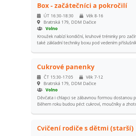
Box - začátečníci a pokročilí
ÚT 16:30-18:30
Věk 8-16
Bratrská 179, DDM Dačice
Volno
Kroužek nabízí kondiční, kruhové tréninky pro začín
také základní techniky boxu pod vedením příslušn
více jak 15 let zkušenosti s boxem. Kroužek bud
se mladý sportovci zlepší ve své koordinaci, techni
Cukrové panenky
ČT 15:30-17:05
Věk 7-12
Bratrská 179, DDM Dačice
Volno
Děvčata i chlapci se zábavnou formou dostanou 
Během roku budou péct cukroví, moučníky a zhot
Své mňamky si odnášejí domů.
Cvičení rodiče s dětmi (starší)