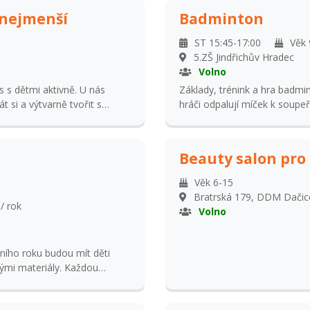
 nejmenší
Badminton
ST 15:45-17:00
Věk 
5.ZŠ Jindřichův Hradec
Volno
s s dětmi aktivně. U nás
Základy, trénink a hra badmi
 si a výtvarně tvořit s
hráči odpalují míček k soupeř
y, pohybové hry, volná hra
uličkami a klouzačkou, hry s
átky, které pomáhají dětem
Beauty salon pro
nu návštěvu. V případě platby
. Na kroužek je nutné
Věk 6-15
ek 200,- Kč.
Bratrská 179, DDM Dačic
/ rok
Volno
lního roku budou mít děti
nými materiály. Každou
ožné výrobky.