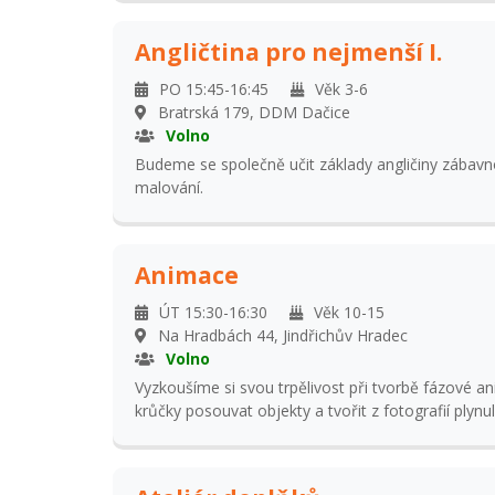
Angličtina pro nejmenší I.
PO 15:45-16:45
Věk 3-6
Bratrská 179, DDM Dačice
Volno
Budeme se společně učit základy angličiny zábavno
malování.
Animace
ÚT 15:30-16:30
Věk 10-15
Na Hradbách 44, Jindřichův Hradec
Volno
Vyzkoušíme si svou trpělivost při tvorbě fázové a
krůčky posouvat objekty a tvořit z fotografií plyn
práci s animačními programy jak na PC, tak tablet