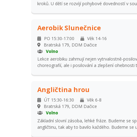
kroků. U dětí se rozvíjí pohybové dovedností v so
krátkou společnou sestavu se kterou se budeme 
kostce cukru, popřípadě dalších veřejných akcí.
Aerobik Slunečnice
PO 15:30-17:00
Věk 14-16
Bratrská 179, DDM Dačice
Volno
Lekce aerobiku zahrnují nejen vytrvalostně-posilo
choreografií, ale i posilování a zlepšení ohebnost
cviků. Účast na soutěžích. Do skupiny jsou přijímán
naše aerobiky, ne jen skupinu Slunečnic.
Angličtina hrou
ÚT 15:30-16:30
Věk 6-8
Bratrská 179, DDM Dačice
Volno
Základní slovní zásoba, lehké fráze. Budeme se s
angličtinu, tak aby to bavilo každého. Budeme se
Nebudou chybět hry, písničky, zábava.