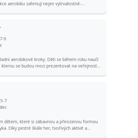
ekce aerobiku zahrnují nejen vytrvalostně-
čních choreografií, ale i posilování a zlepšení
ovacích cviků. Účast na soutěžích.
y
7-9
e
kladní aerobikové kroky. Děti se během roku naučí
e kterou se budou moci prezentovat na veřejnosti
u.
 5-7
adec
šem dětem, které si zábavnou a přirozenou formou
ka. Díky pestré škále her, tvořivých aktivit a
ez stresu a s radostí rozšíří slovní zásobu i