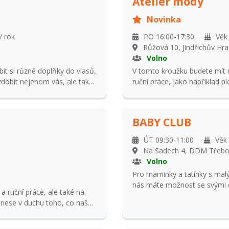
Ateliér módy
Novinka
/ rok
PO 16:00-17:30
Věk
Růžová 10, Jindřichův Hr
Volno
t si různé doplňky do vlasů,
V tomto kroužku budete mít mo
zdobit nejenom vás, ale také
ruční práce, jako například p
 možnost vyzkoušet si
.
BABY CLUB
ÚT 09:30-11:00
Věk
Na Sadech 4, DDM Třeb
Volno
Pro maminky a tatínky s malým
nás máte možnost se svými dě
 a ruční práce, ale také na
vedením. První platba musí bý
ponese v duchu toho, co naše
za dítě a 200 Kč za dospělého. Rodič platí jednorázově 200 Kč za školní rok,
cepty a klasické ruční
dítě platí za návštěvu. Je možné vystavit permanentku. V tomto případě
kontaktujte p. Brabcovou tel