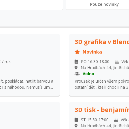
Pouze novinky
3D grafika v Blen
Novinka
 / rok
PO 16:30-18:00
Věk
Na Hradbách 44, Jindřich
Volno
lít, poskládat, natřít barvou a
Kroužek je určen všem pokro
t i s náhodou. Nemusíš umět
ostatní děti, kteří chodili na 3D tisk a chtěli by se dozvědět něco nového z
 a zkusíš si krásné písmo
oblasti 3D grafiky. Budeme pracovat s programem Blender, kterému se
i to všechno zkusíme spojit
budeme věnovat celý školní rok. Program Blende
 čem bude?
kompletně zdarma, tudíž si ho dě
3D tisk - benjamí
průběhu kroužku budou děti zpr
praktických zkušeností. Na z
ST 15:30-17:00
Věk 
projekt v blenderu, dle na m
Na Hradbách 44, Jindřich