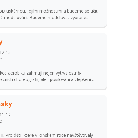
programu Blender a vytvářet vlastní díla.
3D modelování. Budeme modelovat vybrané
povedené návrhy následně vytiskneme na 3D
y
12-13
e
kce aerobiku zahrnují nejen vytrvalostně-
čních choreografií, ale i posilování a zlepšení
ovacích cviků. Účast na soutěžích.
ásky
11-12
e
I. Pro děti, které v loňském roce navštěvovaly