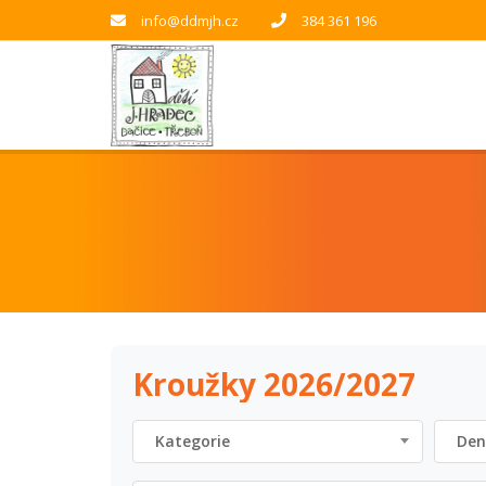
info@ddmjh.cz
384 361 196
Kroužky 2026/2027
Kategorie
Den