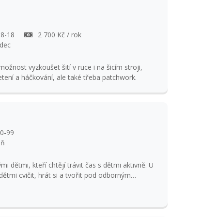
 8-18
2 700 Kč / rok
adec
žnost vyzkoušet šití v ruce i na šicím stroji,
letení a háčkování, ale také třeba patchwork.
 0-99
oň
i dětmi, kteří chtějí trávit čas s dětmi aktivně. U
tmi cvičit, hrát si a tvořit pod odborným
t po přihlášení poslána na účet Cena je 100,- Kč
. 606 600 188