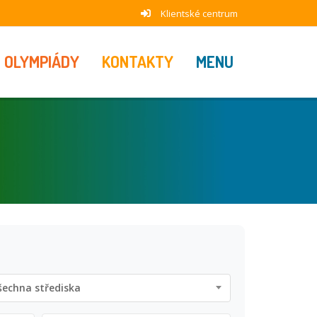
Klientské centrum
OLYMPIÁDY
KONTAKTY
MENU
šechna střediska