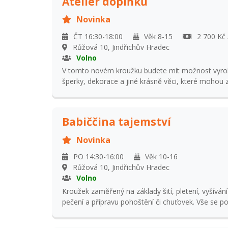
Ateliér doplňků
Novinka
ČT 16:30-18:00
Věk 8-15
2 700 Kč 
Růžová 10, Jindřichův Hradec
Volno
V tomto novém kroužku budete mít možnost vyrobi
šperky, dekorace a jiné krásně věci, které mohou 
vaší domácnost. Během školního roku budete mít
mnoho různých technik - například pletení z papíru
Babiččina tajemství
Novinka
PO 14:30-16:00
Věk 10-16
Růžová 10, Jindřichův Hradec
Volno
Kroužek zaměřený na základy šití, pletení, vyšívání
pečení a přípravu pohoštění či chuťovek. Vše se 
babičky uměly a my už jsme zapomněli. Tradiční re
techniky.