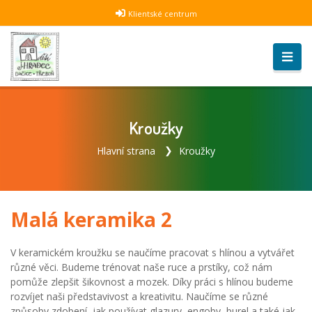
Klientské centrum
Kroužky
Hlavní strana
Kroužky
Malá keramika 2
V keramickém kroužku se naučíme pracovat s hlínou a vytvářet
různé věci. Budeme trénovat naše ruce a prstíky, což nám
pomůže zlepšit šikovnost a mozek. Díky práci s hlínou budeme
rozvíjet naši představivost a kreativitu. Naučíme se různé
způsoby zdobení, jak používat glazury, engoby, burel a také jak