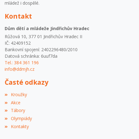
mládež i dospělé.
Kontakt
Dům dětí a mládeže Jindřichův Hradec
Růžová 10, 377 01 Jindřichův Hradec II
IČ: 42409152
Bankovní spojení: 2402296480/2010
Datová schránka: 6uuf7da
Tel.: 384 361 196
info@ddmjh.cz
Časté odkazy
Kroužky
Akce
Tábory
Olympiády
Kontakty