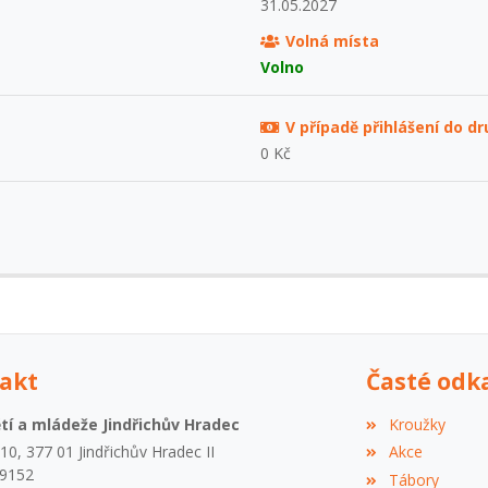
31.05.2027
Volná místa
Volno
V případě přihlášení do d
0 Kč
akt
Časté odk
í a mládeže Jindřichův Hradec
Kroužky
0, 377 01 Jindřichův Hradec II
Akce
09152
Tábory