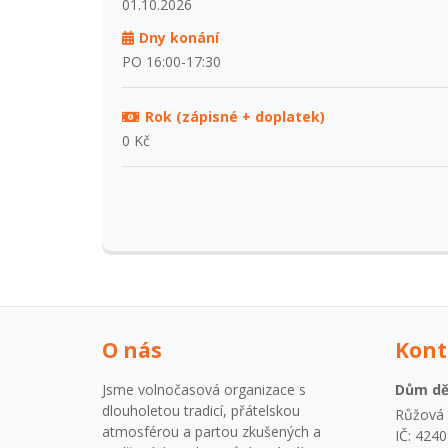
01.10.2026
Dny konání
PO 16:00-17:30
Rok (zápisné + doplatek)
0 Kč
O nás
Kont
Jsme volnočasová organizace s
Dům dět
dlouholetou tradicí, přátelskou
Růžová 1
atmosférou a partou zkušených a
IČ: 424