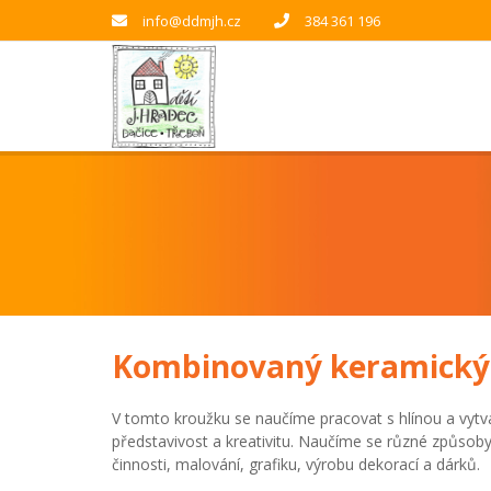
info@ddmjh.cz
384 361 196
Kombinovaný keramický 
V tomto kroužku se naučíme pracovat s hlínou a vytvá
představivost a kreativitu. Naučíme se různé způsoby 
činnosti, malování, grafiku, výrobu dekorací a dárků.