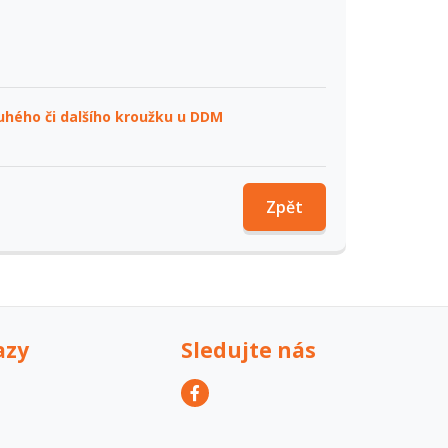
ruhého či dalšího kroužku u DDM
Zpět
azy
Sledujte nás