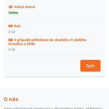
Volná místa
Volno
Rok
0 Kč
V případě přihlášení do druhého či dalšího
kroužku u DDM
0 Kč
Zpět
O nás
Jsme volnočasová organizace s dlouholetou tradicí, přátelskou