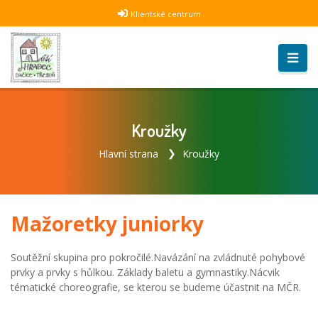
Klientské centrum
Kroužky
Hlavní strana
Kroužky
Mažoretky juniorky
Soutěžní skupina pro pokročilé.Navázání na zvládnuté pohybové
prvky a prvky s hůlkou. Základy baletu a gymnastiky.Nácvik
tématické choreografie, se kterou se budeme účastnit na MČR.