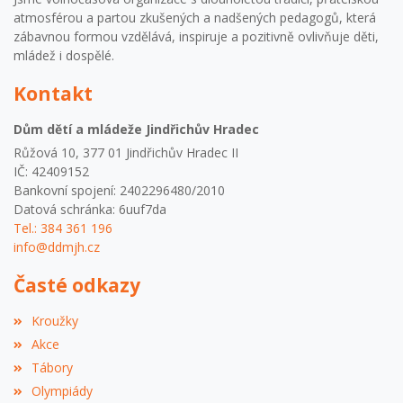
atmosférou a partou zkušených a nadšených pedagogů, která
zábavnou formou vzdělává, inspiruje a pozitivně ovlivňuje děti,
mládež i dospělé.
Kontakt
Dům dětí a mládeže Jindřichův Hradec
Růžová 10, 377 01 Jindřichův Hradec II
IČ: 42409152
Bankovní spojení: 2402296480/2010
Datová schránka: 6uuf7da
Tel.: 384 361 196
info@ddmjh.cz
Časté odkazy
Kroužky
Akce
Tábory
Olympiády