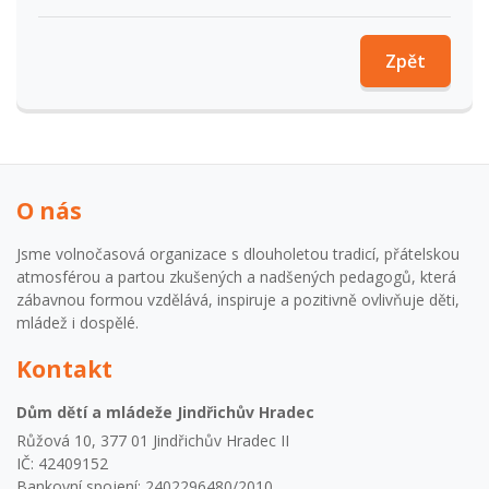
Zpět
O nás
Jsme volnočasová organizace s dlouholetou tradicí, přátelskou
atmosférou a partou zkušených a nadšených pedagogů, která
zábavnou formou vzdělává, inspiruje a pozitivně ovlivňuje děti,
mládež i dospělé.
Kontakt
Dům dětí a mládeže Jindřichův Hradec
Růžová 10, 377 01 Jindřichův Hradec II
IČ: 42409152
Bankovní spojení: 2402296480/2010