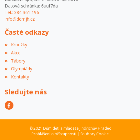
Datová schránka: 6uuf7da
Tel.: 384 361 196
info@ddmjh.cz
Časté odkazy
Kroužky
Akce
Tábory
Olympiády
Kontakty
Sledujte nás
© 2021 Dům dětí a mládeže Jindřichův Hradec
Prohlášení o přístupnosti
|
Soubory Cookie