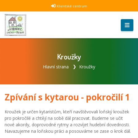
Klientské centrum
Kroužky
Hlavní strana
Kroužky
Zpívání s kytarou - pokročilí 1
Kroužek je určen kytaristům, kteří navštěvovali loňský kroužek
pro pokročilé a chtějí na sobě dál pracovat. Budeme se učit
nové akordy, doprovodné rytmy a rozvíjet hudební dovednosti.
Navazujeme na loňskou práci a posouváme se zase o krok dál.