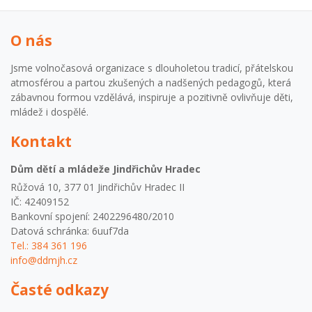
O nás
Jsme volnočasová organizace s dlouholetou tradicí, přátelskou
atmosférou a partou zkušených a nadšených pedagogů, která
zábavnou formou vzdělává, inspiruje a pozitivně ovlivňuje děti,
mládež i dospělé.
Kontakt
Dům dětí a mládeže Jindřichův Hradec
Růžová 10, 377 01 Jindřichův Hradec II
IČ: 42409152
Bankovní spojení: 2402296480/2010
Datová schránka: 6uuf7da
Tel.: 384 361 196
info@ddmjh.cz
Časté odkazy