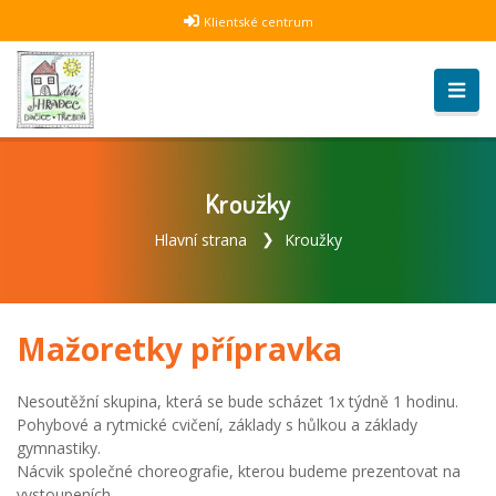
Klientské centrum
Kroužky
Hlavní strana
Kroužky
Mažoretky přípravka
Nesoutěžní skupina, která se bude scházet 1x týdně 1 hodinu.
Pohybové a rytmické cvičení, základy s hůlkou a základy
gymnastiky.
Nácvik společné choreografie, kterou budeme prezentovat na
vystoupeních.