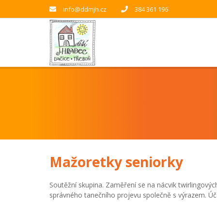
info@ddmjh.cz
384 361 196
Mažoretky seniorky
Soutěžní skupina. Zaměření se na nácvik twirlingový
správného tanečního projevu společně s výrazem. 