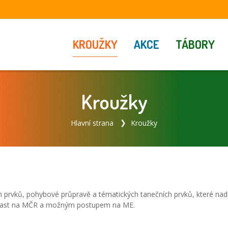
KROUŽKY
AKCE
TÁBORY
Kroužky
Hlavní strana
Kroužky
ch prvků, pohybové průpravě a tématických tanečních prvků, které nad
Účast na MČR a možným postupem na ME.