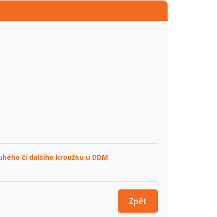
ruhého či dalšího kroužku u DDM
Zpět