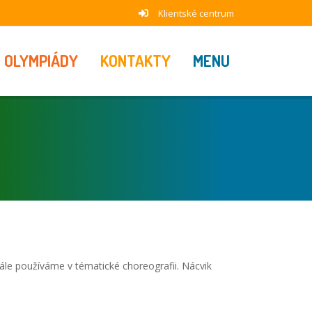
Klientské centrum
OLYMPIÁDY
KONTAKTY
MENU
ále používáme v tématické choreografii. Nácvik