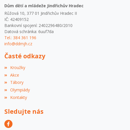
Dům dětí a mládeže Jindřichův Hradec
Růžová 10, 377 01 Jindřichův Hradec II
IČ: 42409152
Bankovní spojení: 2402296480/2010
Datová schránka: 6uuf7da
Tel.: 384 361 196
info@ddmjh.cz
Časté odkazy
Kroužky
Akce
Tábory
Olympiády
Kontakty
Sledujte nás