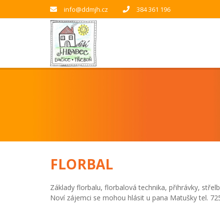
info@ddmjh.cz
384 361 196
FLORBAL
Základy florbalu, florbalová technika, přihrávky, stře
Noví zájemci se mohou hlásit u pana Matušky tel. 72