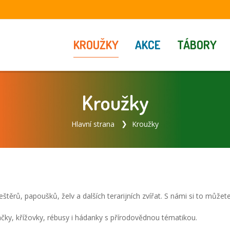
KROUŽKY
AKCE
TÁBORY
Kroužky
Hlavní strana
Kroužky
ěrů, papoušků, želv a dalších terarijních zvířat. S námi si to můžet
čky, křížovky, rébusy i hádanky s přírodovědnou tématikou.