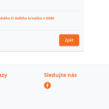
ruhého či dalšího kroužku v DDM
Zpět
azy
Sledujte nás