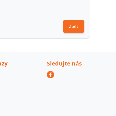
Zpět
azy
Sledujte nás