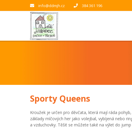
info@ddmjh.cz
384 361 196
Sporty Queens
Kroužek je určen pro děvčata, která mají ráda pohyb,
základy míčových her jako volejbal, vybíjená nebo ri
a vzduchovky. Těšit se můžete také na výlet do jump 