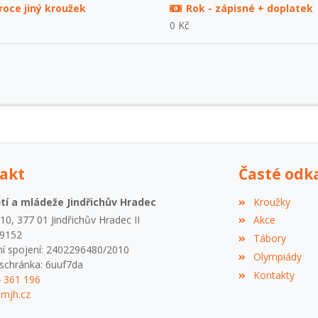
roce jiný kroužek
Rok - zápisné + doplatek
0 Kč
akt
Časté odk
í a mládeže Jindřichův Hradec
Kroužky
0, 377 01 Jindřichův Hradec II
Akce
09152
Tábory
í spojení: 2402296480/2010
Olympiády
schránka: 6uuf7da
Kontakty
4 361 196
mjh.cz