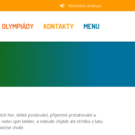
Klientské centrum
OLYMPIÁDY
KONTAKTY
MENU
ích her, lehké posilování, příjemné protahování a
nebo spin ladder, a nebude chybět ani střelba z luku
lečné chvíle.