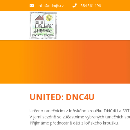
info@ddmjh.cz
384 361 196
UNITED: DNC4U
Určeno tanečnicím z loňského kroužku DNC4U a S3T,
V jarní sezóně se zúčastníme vybraných tanečních sou
Přijímáme přednostně děti z loňského kroužku.