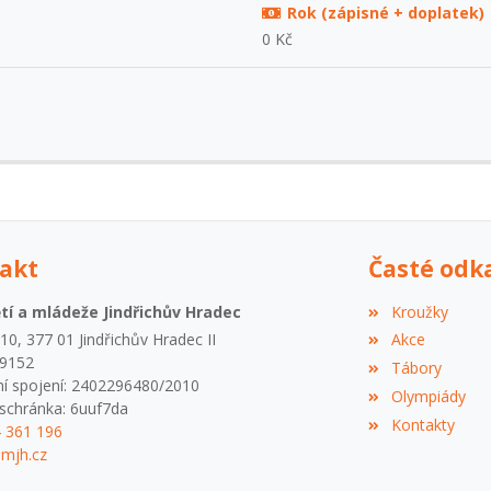
Rok (zápisné + doplatek)
0 Kč
akt
Časté odk
í a mládeže Jindřichův Hradec
Kroužky
0, 377 01 Jindřichův Hradec II
Akce
09152
Tábory
í spojení: 2402296480/2010
Olympiády
schránka: 6uuf7da
Kontakty
4 361 196
mjh.cz