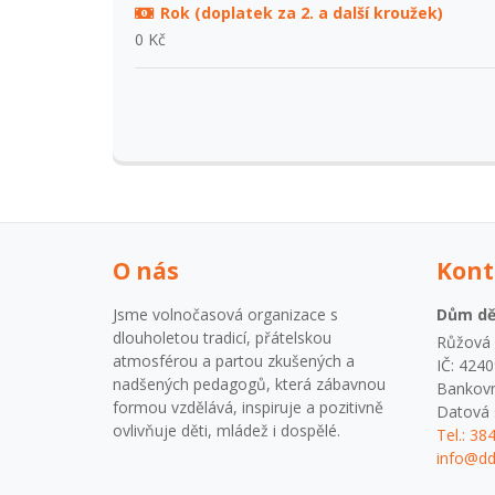
Rok (doplatek za 2. a další kroužek)
0 Kč
O nás
Kont
Jsme volnočasová organizace s
Dům dět
dlouholetou tradicí, přátelskou
Růžová 1
atmosférou a partou zkušených a
IČ: 424
nadšených pedagogů, která zábavnou
Bankovn
formou vzdělává, inspiruje a pozitivně
Datová 
ovlivňuje děti, mládež i dospělé.
Tel.: 38
info@dd