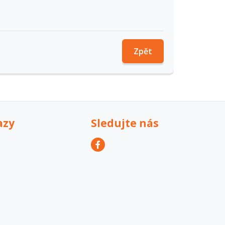
Zpět
azy
Sledujte nás