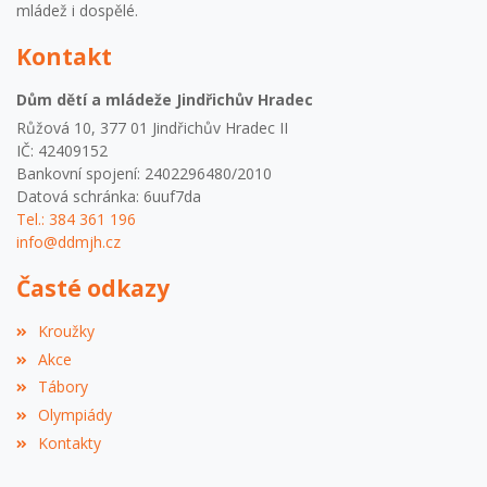
mládež i dospělé.
Kontakt
Dům dětí a mládeže Jindřichův Hradec
Růžová 10, 377 01 Jindřichův Hradec II
IČ: 42409152
Bankovní spojení: 2402296480/2010
Datová schránka: 6uuf7da
Tel.: 384 361 196
info@ddmjh.cz
Časté odkazy
Kroužky
Akce
Tábory
Olympiády
Kontakty