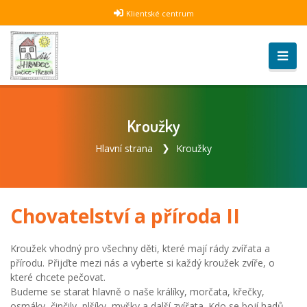
Klientské centrum
Kroužky
Hlavní strana
Kroužky
Chovatelství a příroda II
Kroužek vhodný pro všechny děti, které mají rády zvířata a
přírodu. Přijďte mezi nás a vyberte si každý kroužek zvíře, o
které chcete pečovat.
Budeme se starat hlavně o naše králíky, morčata, křečky,
osmáky, činčily, plšíky, myšky a další zvířata. Kdo se bojí hadů,