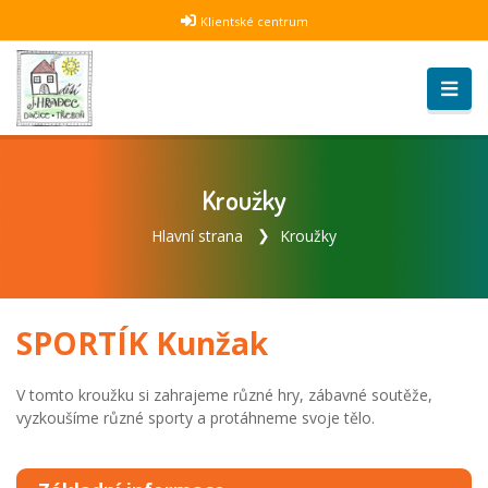
Klientské centrum
Kroužky
Hlavní strana
Kroužky
SPORTÍK Kunžak
V tomto kroužku si zahrajeme různé hry, zábavné soutěže,
vyzkoušíme různé sporty a protáhneme svoje tělo.