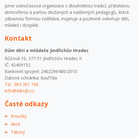
Jsme volnočasová organizace s dlouholetou tradicí, přátelskou
atmosférou a partou zkušených a nadšených pedagogů, která
zábavnou formou vzdělává, inspiruje a pozitivně ovlivňuje děti,
mládež i dospělé.
Kontakt
Dům dětí a mládeže Jindřichův Hradec
Růžová 10, 377 01 Jindřichův Hradec II
IČ: 42409152
Bankovní spojení: 2402296480/2010
Datová schránka: 6uuf7da
Tel.: 384 361 196
info@ddmjh.cz
Časté odkazy
Kroužky
Akce
Tábory