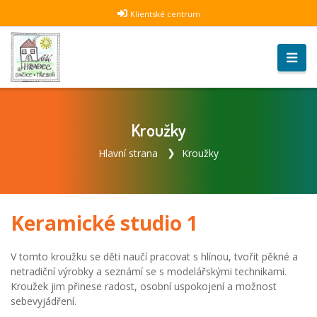
Klientské centrum
Kroužky
Hlavní strana
Kroužky
Keramické studio 1
V tomto kroužku se děti naučí pracovat s hlínou, tvořit pěkné a
netradiční výrobky a seznámí se s modelářskými technikami.
Kroužek jim přinese radost, osobní uspokojení a možnost
sebevyjádření.