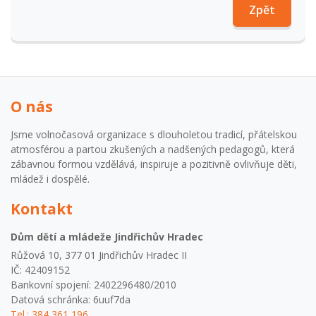
Zpět
O nás
Jsme volnočasová organizace s dlouholetou tradicí, přátelskou
atmosférou a partou zkušených a nadšených pedagogů, která
zábavnou formou vzdělává, inspiruje a pozitivně ovlivňuje děti,
mládež i dospělé.
Kontakt
Dům dětí a mládeže Jindřichův Hradec
Růžová 10, 377 01 Jindřichův Hradec II
IČ: 42409152
Bankovní spojení: 2402296480/2010
Datová schránka: 6uuf7da
Tel.: 384 361 196