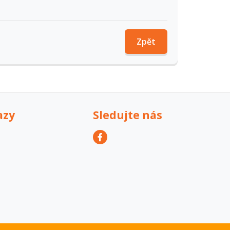
Zpět
azy
Sledujte nás