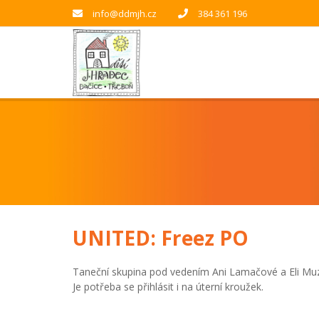
info@ddmjh.cz
384 361 196
UNITED: Freez PO
Taneční skupina pod vedením Ani Lamačové a Eli Muz
Je potřeba se přihlásit i na úterní kroužek.