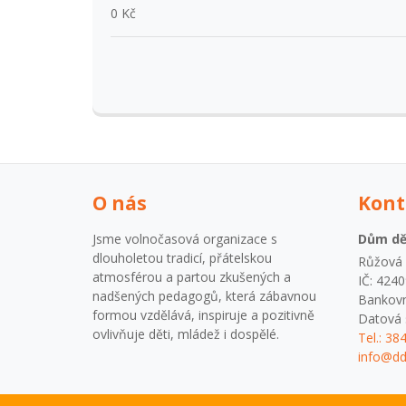
0 Kč
O nás
Kont
Jsme volnočasová organizace s
Dům dět
dlouholetou tradicí, přátelskou
Růžová 1
atmosférou a partou zkušených a
IČ: 424
nadšených pedagogů, která zábavnou
Bankovn
formou vzdělává, inspiruje a pozitivně
Datová 
ovlivňuje děti, mládež i dospělé.
Tel.: 38
info@dd