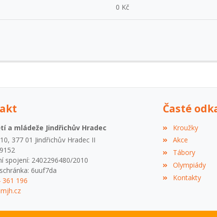
0 Kč
akt
Časté odk
í a mládeže Jindřichův Hradec
Kroužky
0, 377 01 Jindřichův Hradec II
Akce
09152
Tábory
í spojení: 2402296480/2010
Olympiády
schránka: 6uuf7da
Kontakty
4 361 196
mjh.cz