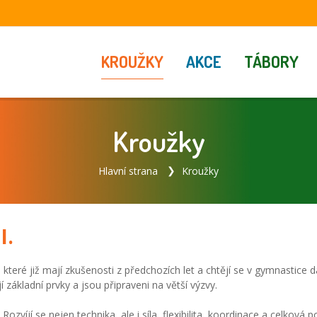
KROUŽKY
AKCE
TÁBORY
Kroužky
Hlavní strana
Kroužky
I.
, které již mají zkušenosti z předchozích let a chtějí se v gymnastic
í základní prvky a jsou připraveni na větší výzvy.
ozvíjí se nejen technika, ale i síla, flexibilita, koordinace a celková p