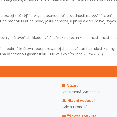
de osvojí složitější prvky a posunou své dovednosti na vyšší úroveň.
I, se mohou těšit na nové, ještě náročnější prvky a další rozvoj svých
tivovaly, zároveň ale kladou větší důraz na techniku, samostatnost a 
 na pokročilé úrovni, podporovat jejich sebevědomí a radost z pohybu 
li na všestranou gymnastiku I. i II. ve školním roce 2025/2026)
Název
Všestranná gymnastika II.
Hlavní vedoucí
Adéla Hronová
Věková skupina