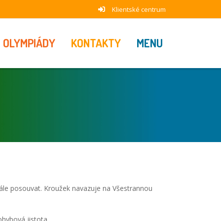
Klientské centrum
OLYMPIÁDY
KONTAKTY
MENU
e dále posouvat. Kroužek navazuje na Všestrannou
ohybová jistota.