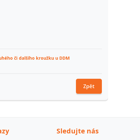
ruhého či dalšího kroužku u DDM
Zpět
azy
Sledujte nás