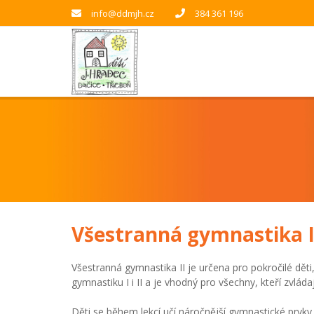
info@ddmjh.cz
384 361 196
Všestranná gymnastika I
Všestranná gymnastika II je určena pro pokročilé děti
gymnastiku I i II a je vhodný pro všechny, kteří zvládaj
Děti se během lekcí učí náročnější gymnastické prvky. R