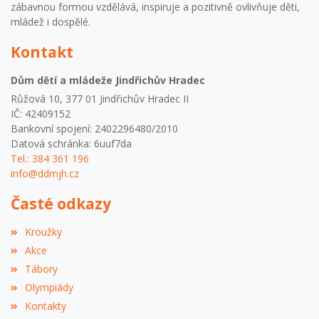
zábavnou formou vzdělává, inspiruje a pozitivně ovlivňuje děti,
mládež i dospělé.
Kontakt
Dům dětí a mládeže Jindřichův Hradec
Růžová 10, 377 01 Jindřichův Hradec II
IČ: 42409152
Bankovní spojení: 2402296480/2010
Datová schránka: 6uuf7da
Tel.: 384 361 196
info@ddmjh.cz
Časté odkazy
Kroužky
Akce
Tábory
Olympiády
Kontakty