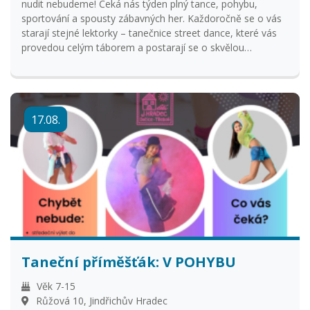
nudit nebudeme! Čeká nás týden plný tance, pohybu,
sportování a spousty zábavných her. Každoročně se o vás
starají stejné lektorky – tanečnice street dance, které vás
provedou celým táborem a postarají se o skvělou
atmosféru po celý týden. Společně si zatančíme, zahrajeme
si hry, budeme tvořit a vydáme se i na společný výlet. Čeká
nás pořádná dávka letního blbnutí, kterou poslední den
zakončíme přespáním na našem domečku. Tak neváhejte a
17.08.
přidejte se k nám! V ceně je započítaná celodenní strava.
Tábor bude probíhat na pracovišti DDM Na Hradbách 44, J.
Hradec (v Husových sadech proti II. ZŠ) Hlavní vedoucí:
Terka Štufková Sraz každý den mezi 7:45 a 8:00, rozchod
mezi 15:45 a 16:00.
Taneční příměšťák: V POHYBU
Věk 7-15
Růžová 10, Jindřichův Hradec