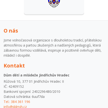
O nás
Jsme volnočasová organizace s dlouholetou tradicí, přátelskou
atmosférou a partou zkušených a nadšených pedagogů, která
zábavnou formou vzdělává, inspiruje a pozitivně ovlivňuje děti,
mládež i dospělé.
Kontakt
Dům dětí a mládeže Jindřichův Hradec
Růžová 10, 377 01 Jindřichův Hradec II
IČ: 42409152
Bankovní spojení: 2402296480/2010
Datová schránka: 6uuf7da
Tel.: 384 361 196
info@ddmjh.cz