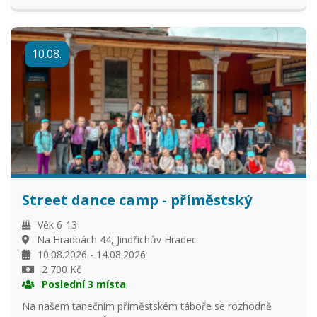
strávíme vždy u zvířat v DDM. Jako v loňském roce se na
vás těší Lucka, Zaza a Anita.
10.08.
Street dance camp - příměstský
Věk 6-13
Na Hradbách 44, Jindřichův Hradec
10.08.2026 - 14.08.2026
2 700 Kč
Poslední 3 místa
Na našem tanečním příměstském táboře se rozhodně