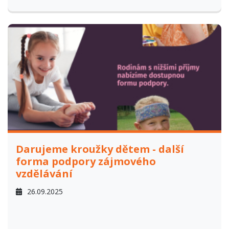
Darujeme kroužky dětem - další
forma podpory zájmového
vzdělávání
26.09.2025