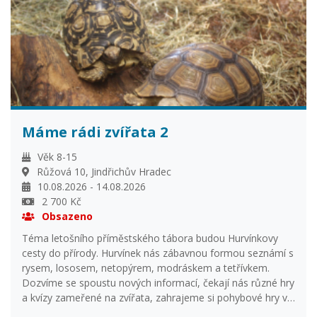
zvířata v DDM získávají týmy suroviny a vybavení potřebné
k jejímu rozkvětu.
Máme rádi zvířata 2
Věk 8-15
Růžová 10, Jindřichův Hradec
10.08.2026 - 14.08.2026
2 700 Kč
Obsazeno
Téma letošního příměstského tábora budou Hurvínkovy
cesty do přírody. Hurvínek nás zábavnou formou seznámí s
rysem, lososem, netopýrem, modráskem a tetřívkem.
Dozvíme se spoustu nových informací, čekají nás různé hry
a kvízy zameřené na zvířata, zahrajeme si pohybové hry v
DDM i venku, pojedeme na výlet a samozřejmě část dne