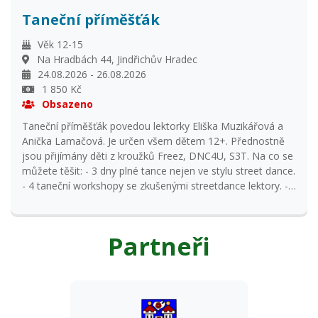
Taneční příměšťák
Věk 12-15
Na Hradbách 44, Jindřichův Hradec
24.08.2026 - 26.08.2026
1 850 Kč
Obsazeno
Taneční příměšťák povedou lektorky Eliška Muzikářová a
Anička Lamačová. Je určen všem dětem 12+. Přednostně
jsou přijímány děti z kroužků Freez, DNC4U, S3T. Na co se
můžete těšit: - 3 dny plné tance nejen ve stylu street dance.
- 4 taneční workshopy se zkušenými streetdance lektory. -
celodenní výlet s workshopem v Praze ve Vivid Space. -
tvoření a zábava uvnitř i venku Léto – tanec – zábava, to
jde jednoduše dohromady.
Partneři