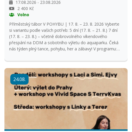
17.08.2026 - 23.08.2026
2 400 Kč
Volno
Příměstský tábor V POHYBU | 17. 8. – 23. 8. 2026 Vyberte
si variantu podle vašich potřeb: 5 dní (17. 8. – 21. 8.) 7 dní
(17. 8. – 23. 8.) – včetně dobrovolného víkendového
přespání na DDM a sobotního výletu do aquaparku. Čeká
nás týden plný tance, pohybu, her a zábavy! V programu:
středeční výlet do zábavního parku Robinson v Jihlavě,
sobotní výlet do hradeckého aquaparku (7denní varianta),
diskotéka a večerní bojovka, taneční lekce každý den,
pohybové a kreativní aktivity, venkovní hry, discgolf i
24.08.
procházky. Obědy zajistí menza, svačinky budeme
připravovat na DDM a páteční i sobotní večeři si společně
uvaříme. O děti se postarají oblíbené lektorky z tábora
Zootropolis (Eliška, Niki, Simi) a Let’s Dance! (Johy, Ella,
Eliška). Těšit se můžete také na workshop se Sárou a
dalšími hostujícími lektorkami. Přijďte si užít týden plný
pohybu, nových kamarádů a nezapomenutelných zážitků!