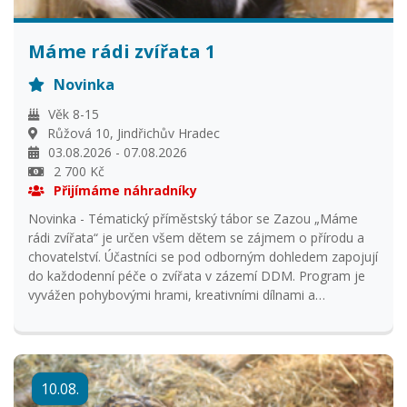
Máme rádi zvířata 1
Novinka
Věk 8-15
Růžová 10, Jindřichův Hradec
03.08.2026 - 07.08.2026
2 700 Kč
Přijímáme náhradníky
Novinka - Tématický příměstský tábor se Zazou „Máme
rádi zvířata“ je určen všem dětem se zájmem o přírodu a
chovatelství. Účastníci se pod odborným dohledem zapojují
do každodenní péče o zvířata v zázemí DDM. Program je
vyvážen pohybovými hrami, kreativními dílnami a
celotáborovou soutěží, která rozvíjí týmovou spolupráci a
logické myšlení. Děti se rozdělí do strategických týmů –
Zemědělci, Chovatelé a Dodavatelé. Společným cílem je
zajistit prosperitu a růst celé farmy. Pomocí napínavých
10.08.
her, vědomostních kvízů, výtvarných dílen a poctivé péče o