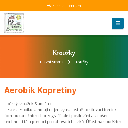
Klientské centrum
Kroužky
Hlavní strana
Kroužky
Aerobik Kopretiny
Loňský kroužek Slunečnic.
Lekce aerobiku zahrnují nejen vytrvalostně-posilovací trénink
formou tanečních choreografií, ale i posilování a zlepšení
ohebnosti těla pomocí protahovacích cviků. Účast na soutěžích.