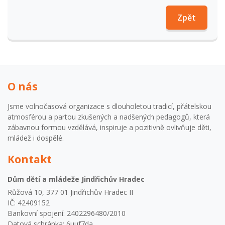
Zpět
O nás
Jsme volnočasová organizace s dlouholetou tradicí, přátelskou
atmosférou a partou zkušených a nadšených pedagogů, která
zábavnou formou vzdělává, inspiruje a pozitivně ovlivňuje děti,
mládež i dospělé.
Kontakt
Dům dětí a mládeže Jindřichův Hradec
Růžová 10, 377 01 Jindřichův Hradec II
IČ: 42409152
Bankovní spojení: 2402296480/2010
Datová schránka: 6uuf7da