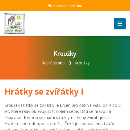
Klientské centrum
Kroužky
Hlavní strana
Kroužky
Hrátky se zvířátky I
Kroužek Hrátky se zvířátky je určen pro děti ve věku od 4 do 6
let, které rády objevují svět kolem sebe. Děti se hravou a
zábavnou formou seznámí s různými druhy zvířat, jejich
životem i přírodou, ve které žijí. Čeká je spousta her, tvoření,
pohybových aktivit, poznávání stop, zvuků i zajímavostí ze