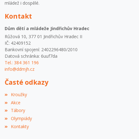
mládež i dospělé.
Kontakt
Dům dětí a mládeže Jindřichův Hradec
Růžová 10, 377 01 Jindřichův Hradec II
IČ: 42409152
Bankovní spojení: 2402296480/2010
Datová schránka: 6uuf7da
Tel.: 384 361 196
info@ddmjh.cz
Časté odkazy
Kroužky
Akce
Tábory
Olympiády
Kontakty