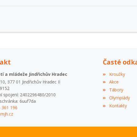
akt
Časté odk
í a mládeže Jindřichův Hradec
Kroužky
0, 377 01 Jindřichův Hradec II
Akce
09152
Tábory
í spojení: 2402296480/2010
Olympiády
schránka: 6uuf7da
Kontakty
4 361 196
mjh.cz