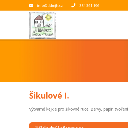
info@ddmjh.cz
384 361 196
Šikulové I.
Výtvarné kejkle pro šikovné ruce. Barvy, papír, tvoř