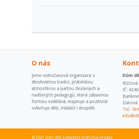
O nás
Kont
Jsme volnočasová organizace s
Dům dět
dlouholetou tradicí, přátelskou
Růžová 1
atmosférou a partou zkušených a
IČ: 424
nadšených pedagogů, která zábavnou
Bankovn
formou vzdělává, inspiruje a pozitivně
Datová 
ovlivňuje děti, mládež i dospělé.
Tel.: 38
info@dd
© 2021 Dům dětí a mládeže Jindřichův Hradec