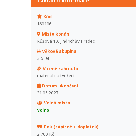
Základní informace
Kód
160106
Místo konání
Růžová 10, Jindřichův Hradec
Věková skupina
3-5 let
V ceně zahrnuto
materiál na tvoření
Datum ukončení
31.05.2027
Volná místa
Volno
Rok (zápisné + doplatek)
2 700 Kč