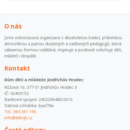
O nás
Jsme volnočasová organizace s dlouholetou tradicí, přátelskou
atmosférou a partou zkušených a nadšených pedagogů, která
zábavnou formou vzdělává, inspiruje a pozitivně ovlivňuje děti,
mládež i dospělé.
Kontakt
Dům dětí a mládeže Jindřichův Hradec
Růžová 10, 377 01 Jindřichův Hradec II
IČ: 42409152
Bankovní spojení: 2402296480/2010
Datová schránka: 6uuf7da
Tel.: 384 361 196
info@ddmjh.cz
Časté odkazy