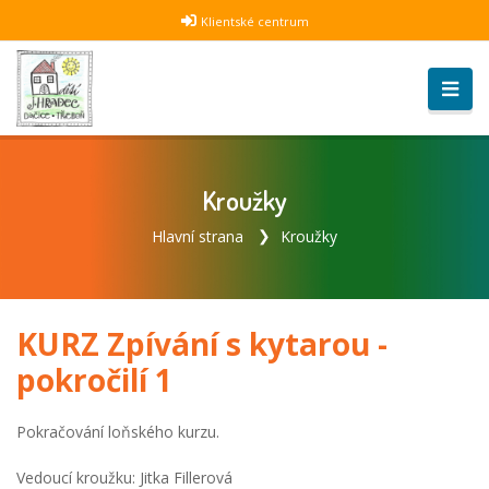
Klientské centrum
Kroužky
Hlavní strana
Kroužky
KURZ Zpívání s kytarou -
pokročilí 1
Pokračování loňského kurzu.
Vedoucí kroužku: Jitka Fillerová