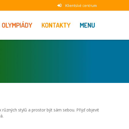
Klientské centrum
OLYMPIÁDY
KONTAKTY
MENU
x různých stylů a prostor být sám sebou. Přijď objevit
á.