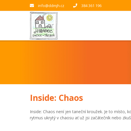
info@ddmjh.cz
384 361 196
Inside: Chaos
Inside: Chaos není jen taneční kroužek. Je to místo, 
rytmus ukrytý v chaosu ať už jsi začátečník nebo zk