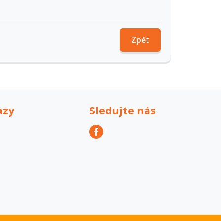
Zpět
azy
Sledujte nás