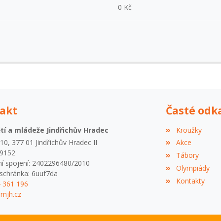
0 Kč
akt
Časté odk
í a mládeže Jindřichův Hradec
Kroužky
0, 377 01 Jindřichův Hradec II
Akce
09152
Tábory
í spojení: 2402296480/2010
Olympiády
schránka: 6uuf7da
Kontakty
4 361 196
mjh.cz