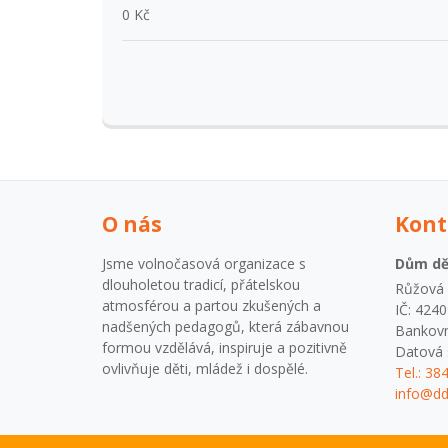
0 Kč
O nás
Kont
Jsme volnočasová organizace s
Dům dět
dlouholetou tradicí, přátelskou
Růžová 1
atmosférou a partou zkušených a
IČ: 424
nadšených pedagogů, která zábavnou
Bankovn
formou vzdělává, inspiruje a pozitivně
Datová 
ovlivňuje děti, mládež i dospělé.
Tel.: 38
info@dd