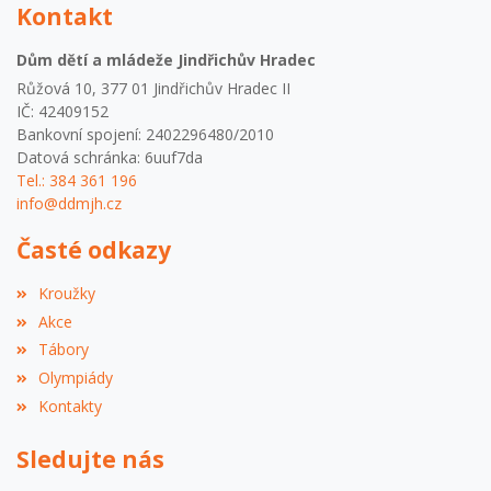
Kontakt
Dům dětí a mládeže Jindřichův Hradec
Růžová 10, 377 01 Jindřichův Hradec II
IČ: 42409152
Bankovní spojení: 2402296480/2010
Datová schránka: 6uuf7da
Tel.: 384 361 196
info@ddmjh.cz
Časté odkazy
Kroužky
Akce
Tábory
Olympiády
Kontakty
Sledujte nás