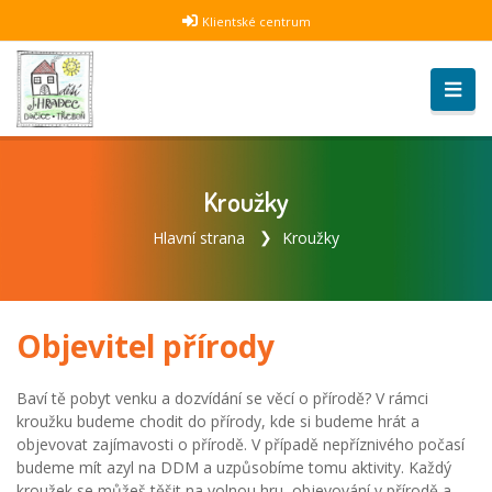
Klientské centrum
Kroužky
Hlavní strana
Kroužky
Objevitel přírody
Baví tě pobyt venku a dozvídání se věcí o přírodě? V rámci
kroužku budeme chodit do přírody, kde si budeme hrát a
objevovat zajímavosti o přírodě. V případě nepříznivého počasí
budeme mít azyl na DDM a uzpůsobíme tomu aktivity. Každý
kroužek se můžeš těšit na volnou hru, objevování v přírodě a