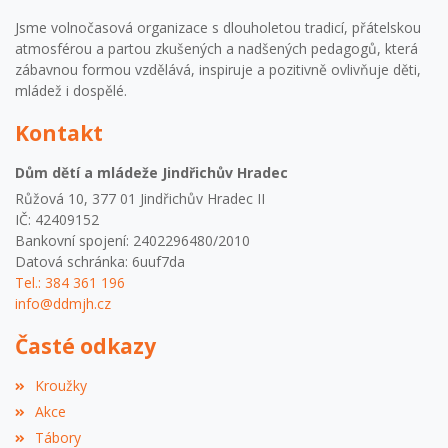
Jsme volnočasová organizace s dlouholetou tradicí, přátelskou
atmosférou a partou zkušených a nadšených pedagogů, která
zábavnou formou vzdělává, inspiruje a pozitivně ovlivňuje děti,
mládež i dospělé.
Kontakt
Dům dětí a mládeže Jindřichův Hradec
Růžová 10, 377 01 Jindřichův Hradec II
IČ: 42409152
Bankovní spojení: 2402296480/2010
Datová schránka: 6uuf7da
Tel.: 384 361 196
info@ddmjh.cz
Časté odkazy
Kroužky
Akce
Tábory