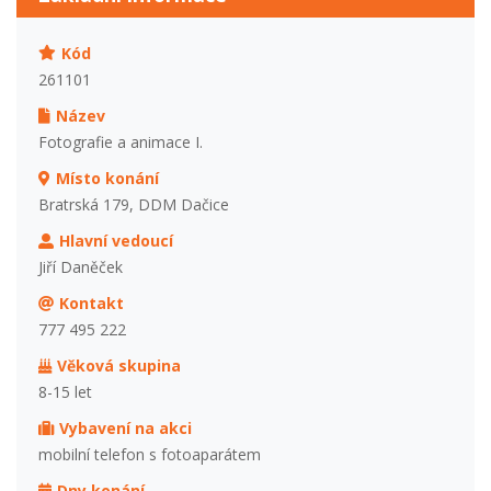
Kód
261101
Název
Fotografie a animace I.
Místo konání
Bratrská 179, DDM Dačice
Hlavní vedoucí
Jiří Daněček
Kontakt
777 495 222
Věková skupina
8-15 let
Vybavení na akci
mobilní telefon s fotoaparátem
Dny konání