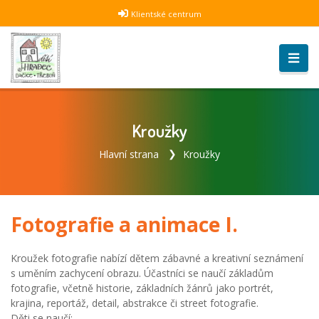
Klientské centrum
Kroužky
Hlavní strana
Kroužky
Fotografie a animace I.
Kroužek fotografie nabízí dětem zábavné a kreativní seznámení
s uměním zachycení obrazu. Účastníci se naučí základům
fotografie, včetně historie, základních žánrů jako portrét,
krajina, reportáž, detail, abstrakce či street fotografie.
Děti se naučí: