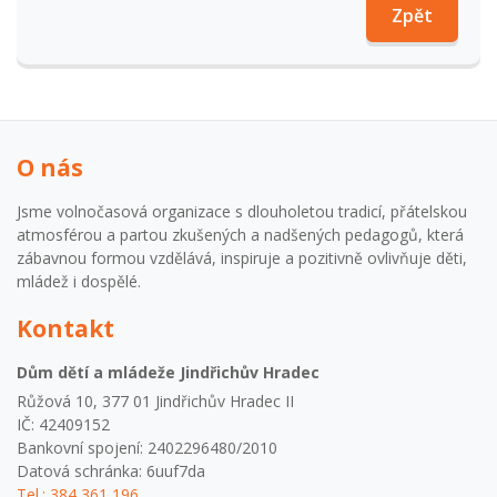
Zpět
O nás
Jsme volnočasová organizace s dlouholetou tradicí, přátelskou
atmosférou a partou zkušených a nadšených pedagogů, která
zábavnou formou vzdělává, inspiruje a pozitivně ovlivňuje děti,
mládež i dospělé.
Kontakt
Dům dětí a mládeže Jindřichův Hradec
Růžová 10, 377 01 Jindřichův Hradec II
IČ: 42409152
Bankovní spojení: 2402296480/2010
Datová schránka: 6uuf7da
Tel.: 384 361 196