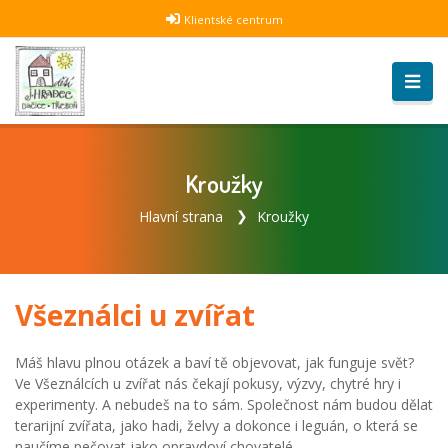
Klientské centrum
Kroužky
Hlavní strana
Kroužky
Všeználci u zvířat
Máš hlavu plnou otázek a baví tě objevovat, jak funguje svět?
Ve Všeználcích u zvířat nás čekají pokusy, výzvy, chytré hry i
experimenty. A nebudeš na to sám. Společnost nám budou dělat
terarijní zvířata, jako hadi, želvy a dokonce i leguán, o která se
naučíme pečovat jako opravdoví chovatelé.