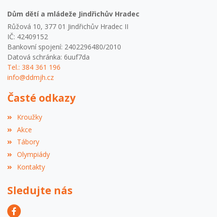
Dům dětí a mládeže Jindřichův Hradec
Růžová 10, 377 01 Jindřichův Hradec II
IČ: 42409152
Bankovní spojení: 2402296480/2010
Datová schránka: 6uuf7da
Tel.: 384 361 196
info@ddmjh.cz
Časté odkazy
Kroužky
Akce
Tábory
Olympiády
Kontakty
Sledujte nás