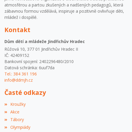
atmosférou a partou zkušených a nadšených pedagogů, která
zábavnou formou vzdělává, inspiruje a pozitivně ovlivňuje děti,
mládež i dospělé.
Kontakt
Dům dětí a mládeže Jindřichův Hradec
Růžová 10, 377 01 Jindřichův Hradec II
IČ: 42409152
Bankovní spojení: 2402296480/2010
Datová schránka: 6uuf7da
Tel.: 384 361 196
info@ddmjh.cz
Časté odkazy
Kroužky
Akce
Tábory
Olympiády