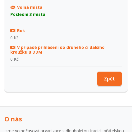
Volná místa
Poslední 3 místa
Rok
0 Kč
V případě přihlášení do druhého či dalšího
kroužku u DDM
0 Kč
Zpět
O nás
Jsme volnočasová organizace s dlouholetou tradicí, přátelskou