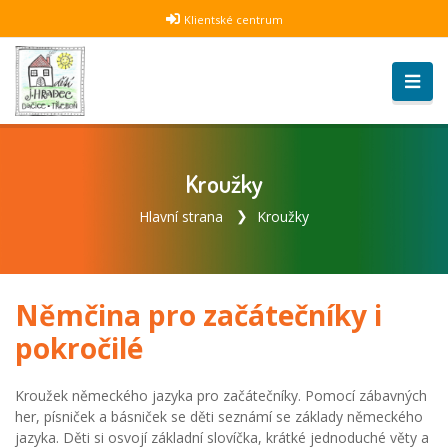
Klientské centrum
Kroužky
Hlavní strana
Kroužky
Němčina pro začátečníky i
pokročilé
Kroužek německého jazyka pro začátečníky. Pomocí zábavných
her, písniček a básniček se děti seznámí se základy německého
jazyka. Děti si osvojí základní slovíčka, krátké jednoduché věty a